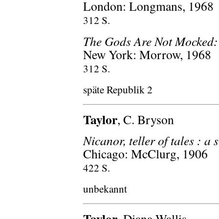
London: Longmans, 1968
312 S.
The Gods Are Not Mocked: 
New York: Morrow, 1968
312 S.
späte Republik 2
Taylor
, C. Bryson
Nicanor, teller of tales : a
Chicago: McClurg, 1906
422 S.
unbekannt
Taylor
, Diana Wallis