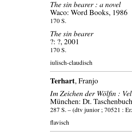
The sin bearer : a novel
Waco: Word Books, 1986
170 S.
The sin bearer
?: ?, 2001
170 S.
iulisch-claudisch
Terhart
, Franjo
Im Zeichen der Wölfin : V
München: Dt. Taschenbuch-
287 S. – (dtv junior ; 70521 : E
flavisch