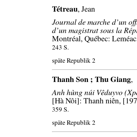
Tétreau
, Jean
Journal de marche d’un offi
d’un magistrat sous la Rép
Montréal, Québec: Leméac
243 S.
späte Republik 2
Thanh Son ; Thu Giang
,
Anh hùng núi Vêduyvo (Xpac
[Hà Nôi]: Thanh niên, [19
359 S.
späte Republik 2