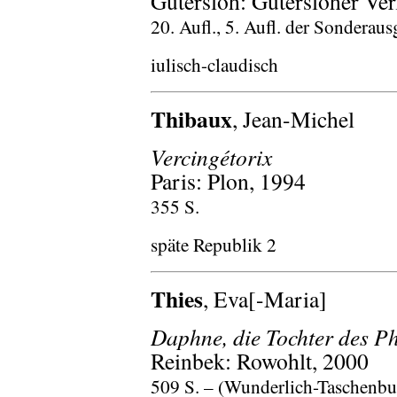
Gütersloh: Gütersloher Ve
20. Aufl., 5. Aufl. der Sonderausg
iulisch-claudisch
Thibaux
, Jean-Michel
Vercingétorix
Paris: Plon, 1994
355 S.
späte Republik 2
Thies
, Eva[-Maria]
Daphne, die Tochter des P
Reinbek: Rowohlt, 2000
509 S. – (Wunderlich-Taschenbu