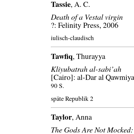
Tassie
, A. C.
Death of a Vestal virgin
?: Felinity Press, 2006
iulisch-claudisch
Tawfiq
, Thurayya
Kliyubatrah al-sabi’ah
[Cairo]: al-Dar al Qawmiya
90 S.
späte Republik 2
Taylor
, Anna
The Gods Are Not Mocked: 