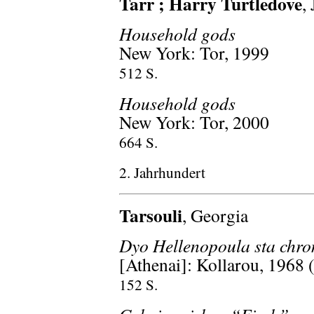
Tarr ; Harry Turtledove
,
Household gods
New York: Tor, 1999
512 S.
Household gods
New York: Tor, 2000
664 S.
2. Jahrhundert
Tarsouli
, Georgia
Dyo Hellenopoula sta chro
[Athenai]: Kollarou, 1968 
152 S.