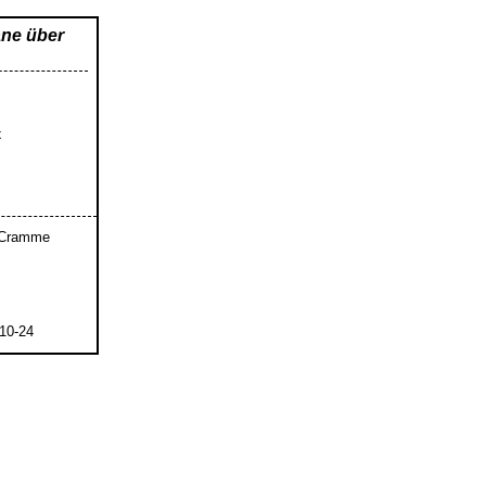
ane über
x
n Cramme
10-24