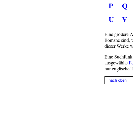
P
Q
U
V
Eine größere An
Romane sind, w
dieser Werke w
Eine Suchfunkt
ausgewählte
P
nur englische T
nach oben