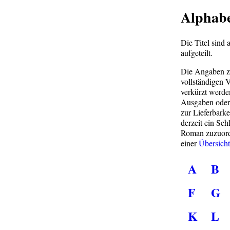
Alphabe
Die Titel sind
aufgeteilt.
Die Angaben zu
vollständigen 
verkürzt werden
Ausgaben oder 
zur Lieferbarke
derzeit ein Sch
Roman zuzuordn
einer
Übersicht
A
B
F
G
K
L