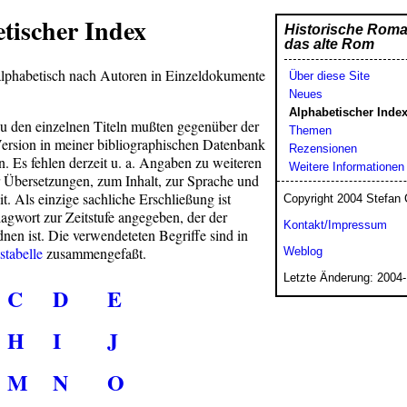
tischer Index
Historische Rom
das alte Rom
 alphabetisch nach Autoren in Einzeldokumente
Über diese Site
Neues
Alphabetischer Inde
 den einzelnen Titeln mußten gegenüber der
Themen
Version in meiner bibliographischen Datenbank
Rezensionen
. Es fehlen derzeit u. a. Angaben zu weiteren
Weitere Informationen
Übersetzungen, zum Inhalt, zur Sprache und
it. Als einzige sachliche Erschließung ist
Copyright 2004 Stefa
lagwort zur Zeitstufe angegeben, der der
Kontakt/Impressum
en ist. Die verwendeteten Begriffe sind in
stabelle
zusammengefaßt.
Weblog
Letzte Änderung: 2004-
C
D
E
H
I
J
M
N
O