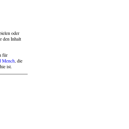
pielen oder
 den Inhalt
n für
d Mench
, die
ie ist.